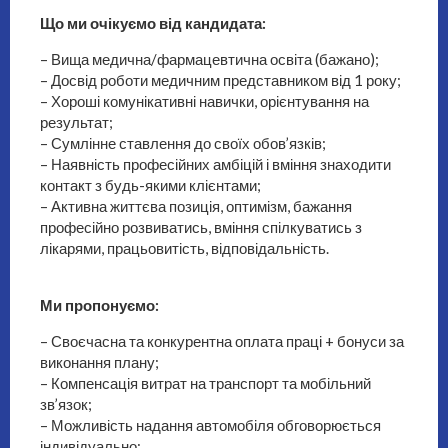
Що ми очікуємо від кандидата:
– Вища медична/фармацевтична освіта (бажано);
– Досвід роботи медичним представником від 1 року;
– Хороші комунікативні навички, орієнтування на
результат;
– Сумлінне ставлення до своїх обов’язків;
– Наявність професійних амбіцій і вміння знаходити
контакт з будь-якими клієнтами;
– Активна життєва позиція, оптимізм, бажання
професійно розвиватись, вміння спілкуватись з
лікарями, працьовитість, відповідальність.
Ми пропонуємо:
– Своєчасна та конкурентна оплата праці + бонуси за
виконання плану;
– Компенсація витрат на транспорт та мобільний
зв’язок;
– Можливість надання автомобіля обговорюється
індивідуально;